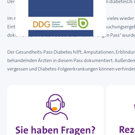
Der Gesundheits-Pass Diabetes der DDG und von diabetesDE wu
Im neuen Gesundheits-Pass Diabetes entspricht vieles wieder d
Eintragen der gemessenen Werte und der Untersuchungsergebn
dokumentiert werden. Beibehalten vom "orangen Pass" wurde
Der Gesundheits-Pass Diabetes hilft, Amputationen, Erblind
behandelnden Ärzten in diesem Pass dokumentiert. Außerdem 
vergessen und Diabetes-Folgeerkrankungen können verhinde