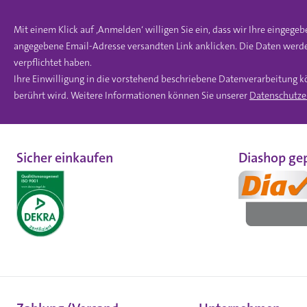
Mit einem Klick auf ‚Anmelden‘ willigen Sie ein, dass wir Ihre einge
angegebene Email-Adresse versandten Link anklicken. Die Daten werde
verpflichtet haben.
Ihre Einwilligung in die vorstehend beschriebene Datenverarbeitung k
berührt wird. Weitere Informationen können Sie unserer
Datenschutze
Sicher einkaufen
Diashop gep