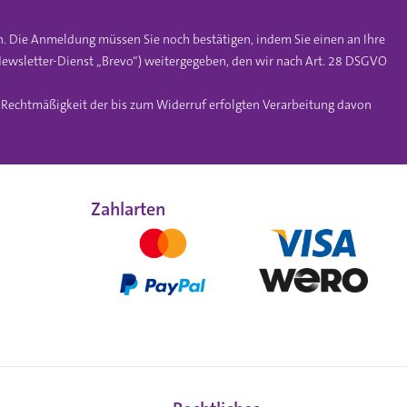
n. Die Anmeldung müssen Sie noch bestätigen, indem Sie einen an Ihre
ewsletter-Dienst „Brevo“) weitergegeben, den wir nach Art. 28 DSGVO
e Rechtmäßigkeit der bis zum Widerruf erfolgten Verarbeitung davon
Zahlarten