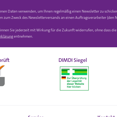
gebenen Daten verwenden, um Ihnen regelmäßig einen Newsletter zu schicke
n zum Zweck des Newsletterversands an einen Auftragsverarbeiter (den N
önnen Sie jederzeit mit Wirkung für die Zukunft widerrufen, ohne dass di
rklärung
entnehmen.
rüft
DIMDI Siegel