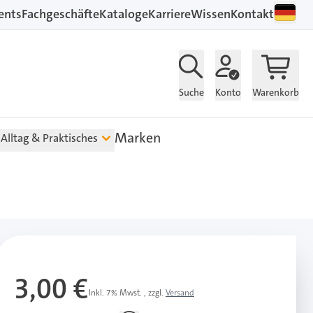
ents
Fachgeschäfte
Kataloge
Karriere
Wissen
Kontakt
Suche
Konto
Warenkorb
Marken
Alltag & Praktisches
3,00 €
Inkl. 7% Mwst.
,
zzgl.
Versand