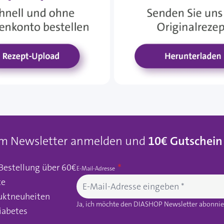
um Newsletter anmelden und
10€ Gutschein
 Bestellung über 60€
E-Mail-Adresse
te
uktneuheiten
Ja, ich möchte den DIASHOP Newsletter abonnier
iabetes