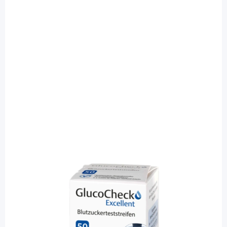
Glucocheck
GlucoCheck Excellent Teststreifen -
Blutzucker Teststreifen / 50 Stück
PZN: 09121082 / Diashop.de Kat.-Nr.
111060
sofort verfügbar
Lieferzeit 1-3 Werktage
Mehr über das Produkt