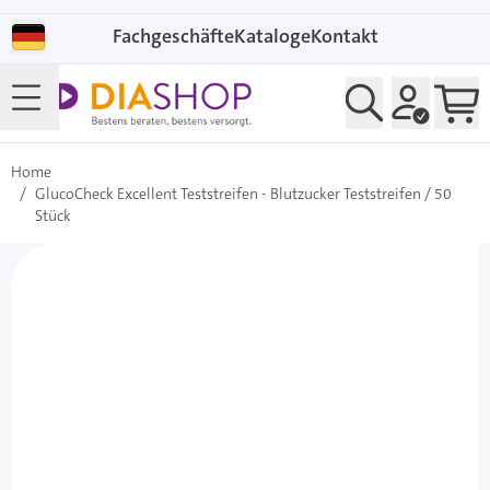
Direkt zum Inhalt
Fachgeschäfte
Kataloge
Kontakt
Home
/
GlucoCheck Excellent Teststreifen - Blutzucker Teststreifen / 50
Stück