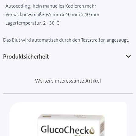
- Autocoding - kein manuelles Kodieren mehr
- Verpackungsmaße: 65 mm x 40 mm x 40 mm
- Lagertemperatur: 2 - 30°C
Das Blut wird automatisch durch den Teststreifen angesaugt.
Produktsicherheit
Weitere interessante Artikel
Mit der Tabulatortaste können Sie durch die Elemente 
Clicken, um das Karussell zu überspringen
Clicken, um zur Karussell-Navigation zu gelangen