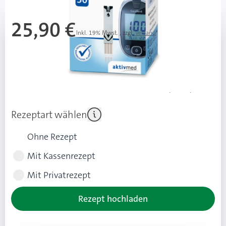
25,90 €
Inkl. 19% Mwst.
,
zzgl.
Versand
Ab 3 Stk.
25,50 €
(0,40 € Ersparnis pro Stk.)
Ab 6 Stk.
24,90 €
(1,00 € Ersparnis pro Stk.)
Rezeptart wählen
Ohne Rezept
Mit Kassenrezept
Mit Privatrezept
Rezept hochladen