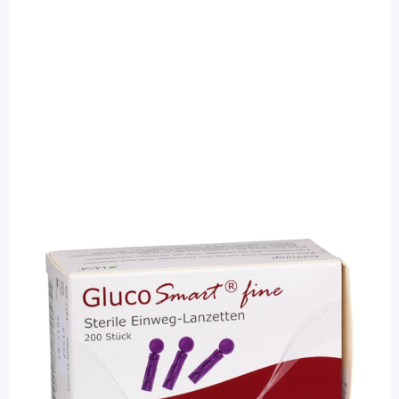
Glucosmart
GlucoSmart fine 30G - steril Lanzetten /
200 Stück
PZN: 05496520 / Diashop.de Kat.-Nr.
110895
Lieferzeit 3-7 Werktage
Besonderheiten
k. A.
Mehr über das Produkt