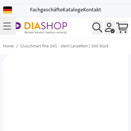
Direkt zum Inhalt
Fachgeschäfte
Kataloge
Kontakt
Home
/
GlucoSmart fine 30G - steril Lanzetten / 200 Stück