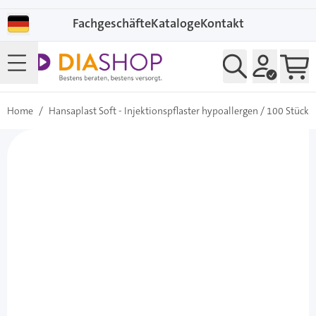
Direkt zum Inhalt
Fachgeschäfte
Kataloge
Kontakt
Home
/
Hansaplast Soft - Injektionspflaster hypoallergen / 100 Stück