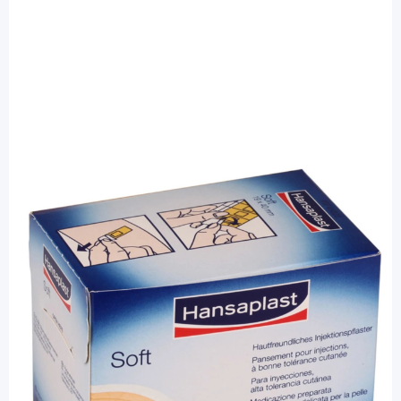
Hansaplast
Hansaplast Soft - Injektionspflaster
hypoallergen / 100 Stück
PZN: 00757967 / Diashop.de Kat.-Nr.
110748
sofort verfügbar
Lieferzeit 1-3 Werktage
Besonderheiten
anschmiegsames, besonders hautfreundliches
Material