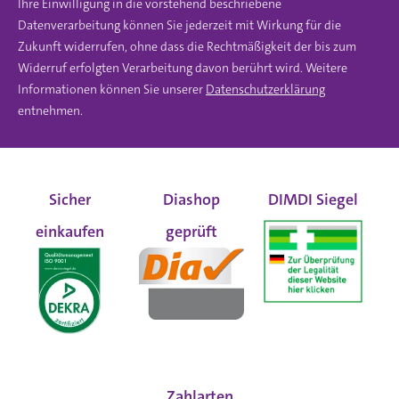
Ihre Einwilligung in die vorstehend beschriebene
Datenverarbeitung können Sie jederzeit mit Wirkung für die
Zukunft widerrufen, ohne dass die Rechtmäßigkeit der bis zum
Widerruf erfolgten Verarbeitung davon berührt wird. Weitere
Informationen können Sie unserer
Datenschutzerklärung
entnehmen.
Sicher
Diashop
DIMDI Siegel
einkaufen
geprüft
Zahlarten