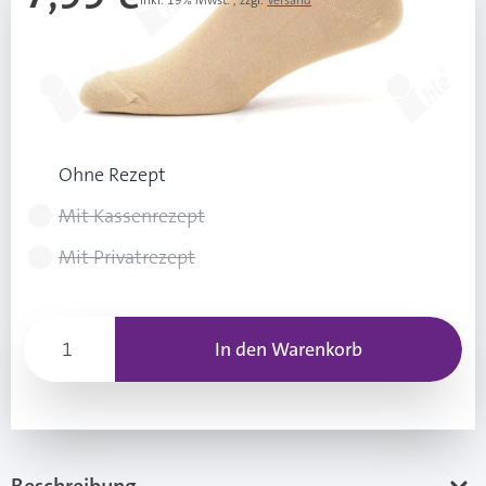
Inkl. 19% Mwst.
,
zzgl.
Versand
Ab 3 Stk.
7,49 €
(0,50 € Ersparnis pro Stk.)
Rezeptart wählen
Ohne Rezept
Mit Kassenrezept
Mit Privatrezept
In den Warenkorb