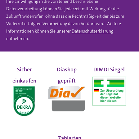
Ihre Einwilligung in die vorstehend beschriebene
Datenverarbeitung können Sie jederzeit mit Wirkung für die
Zukunft widerrufen, ohne dass die Rechtmäßigkeit der bis zum
Widerruf erfolgten Verarbeitung davon berührt wird. Weitere
Informationen können Sie unserer
Datenschutzerklärung
entnehmen.
Sicher
Diashop
DIMDI Siegel
einkaufen
geprüft
Zahlarten