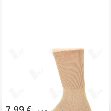
Ihle Strumpf
Ihle Diabetikersocke beige Gr. 35-38 -
Rippsocke / 1 Paar
Diashop.de Kat.-Nr.
113223
Lieferzeit bis zu 3 Wochen
Mehr über das Produkt
7,99 €