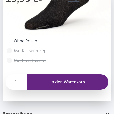
Inkl. 19% Mwst.
,
zzgl.
Versand
Ab 3 Stk.
15,50 €
(0,49 € Ersparnis pro Stk.)
Rezeptart wählen
Ohne Rezept
Mit Kassenrezept
Mit Privatrezept
In den Warenkorb