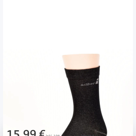
Ihle Strumpf
Ihle Diabetikersocke beige Gr. 43-46 -
Silbersocke / 1 Paar
Diashop.de Kat.-Nr.
112474
Lieferzeit bis zu 3 Wochen
Mehr über das Produkt
15,99 €