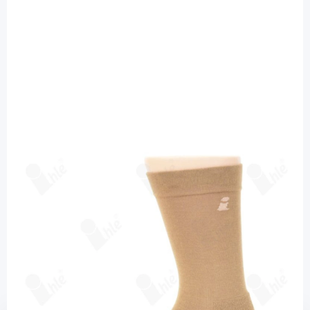
Ihle Strumpf
Ihle Diabetikersocke beige Gr. 47-50 -
Sensico-Socke / Halbplüsch / 1 Paar
Diashop.de Kat.-Nr.
112704
Lieferzeit bis zu 3 Wochen
Mehr über das Produkt