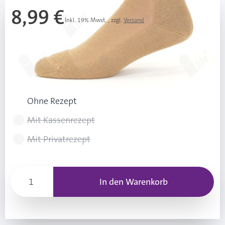
8,99 €
Inkl. 19% Mwst.
,
zzgl.
Versand
Ab 3 Stk.
8,49 €
(0,50 € Ersparnis pro Stk.)
Rezeptart wählen
Ohne Rezept
Mit Kassenrezept
Mit Privatrezept
In den Warenkorb