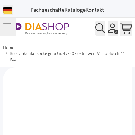
Direkt zum Inhalt
Fachgeschäfte
Kataloge
Kontakt
Home
/
Ihle Diabetikersocke grau Gr. 47-50 - extra weit Microplüsch / 1
Paar