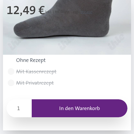
12,49 €
Inkl. 19% Mwst.
,
zzgl.
Versand
Ab 3 Stk.
12,00 €
(0,49 € Ersparnis pro Stk.)
Rezeptart wählen
Ohne Rezept
Mit Kassenrezept
Mit Privatrezept
In den Warenkorb