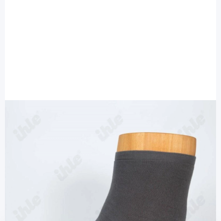
Ihle Strumpf
Ihle Diabetikersocke grau Gr. 47-50 -
extra weit Microplüsch / 1 Paar
Diashop.de Kat.-Nr.
115595
Lieferzeit bis zu 3 Wochen
Mehr über das Produkt