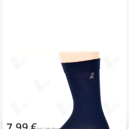
Ihle Strumpf
Ihle Diabetikersocke marine Gr. 35-38 -
klassisch / 1 Paar
Diashop.de Kat.-Nr.
113215
Lieferzeit bis zu 3 Wochen
Mehr über das Produkt
7,99 €