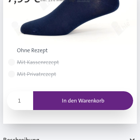
Inkl. 19% Mwst.
,
zzgl.
Versand
Ab 3 Stk.
7,49 €
(0,50 € Ersparnis pro Stk.)
Rezeptart wählen
Ohne Rezept
Mit Kassenrezept
Mit Privatrezept
In den Warenkorb