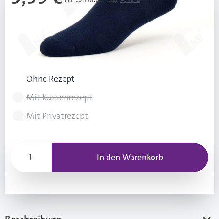
Inkl. 19% Mwst.
,
zzgl.
Versand
Ab 3 Stk.
9,49 €
(0,50 € Ersparnis pro Stk.)
Rezeptart wählen
Ohne Rezept
Mit Kassenrezept
Mit Privatrezept
In den Warenkorb