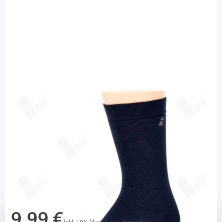
Ihle Strumpf
Ihle Diabetikersocke marine Gr. 39-42 -
Vollplüsch / 1 Paar
PZN: 4004000213 / Diashop.de Kat.-Nr.
113474
Lieferzeit bis zu 3 Wochen
Mehr über das Produkt
9,99 €