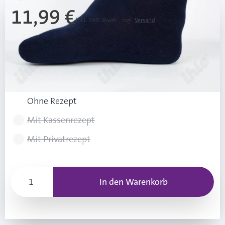
11,99 €
Inkl. 19% Mwst.
,
zzgl.
Versand
Ab 3 Stk.
11,49 €
(0,50 € Ersparnis pro Stk.)
Rezeptart wählen
Ohne Rezept
Mit Kassenrezept
Mit Privatrezept
In den Warenkorb