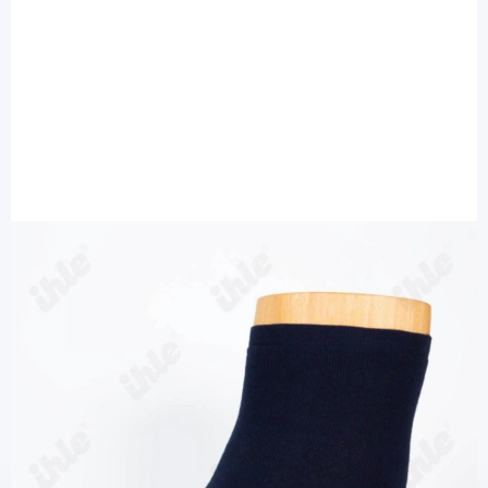
Ihle Strumpf
Ihle Diabetikersocke marine Gr. 43-46 -
extra weit Microplüsch / 1 Paar
Diashop.de Kat.-Nr.
115590
Lieferzeit bis zu 3 Wochen
Mehr über das Produkt