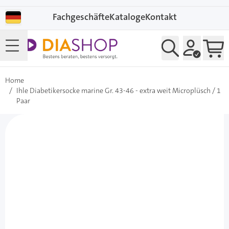
Direkt zum Inhalt
Fachgeschäfte
Kataloge
Kontakt
Home
/
Ihle Diabetikersocke marine Gr. 43-46 - extra weit Microplüsch / 1
Paar