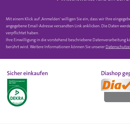
Mit einem Klick auf ‚Anmelden‘ willigen Sie ein, dass wir Ihre einge
angegebene Email-Adresse versandten Link anklicken. Die Daten werde
verpflichtet haben.
Ihre Einwilligung in die vorstehend beschriebene Datenverarbeitung k
berührt wird. Weitere Informationen können Sie unserer
Datenschutze
Sicher einkaufen
Diashop gep