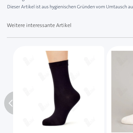
Dieser Artikel ist aus hygienischen Gründen vom Umtausch a
Weitere interessante Artikel
Mit der Tabulatortaste können Sie durch die Element
Clicken, um das Karussell zu überspringen
Clicken, um zur Karussell-Navigation zu gelangen