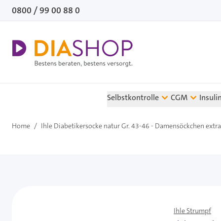
Direkt zum Inhalt
0800 / 99 00 88 0
Selbstkontrolle
CGM
Insuli
Home
/
Ihle Diabetikersocke natur Gr. 43-46 - Damensöckchen extra 
Ihle Strumpf