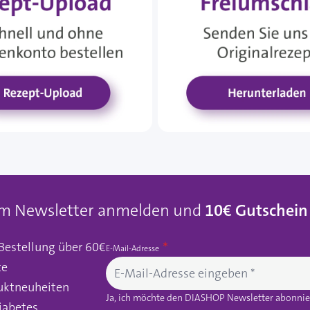
um Newsletter anmelden und
10€ Gutschein
 Bestellung über 60€
E-Mail-Adresse
te
uktneuheiten
Ja, ich möchte den DIASHOP Newsletter abonnier
iabetes