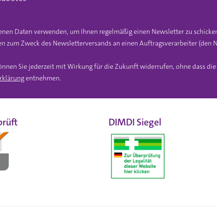
gebenen Daten verwenden, um Ihnen regelmäßig einen Newsletter zu schicke
n zum Zweck des Newsletterversands an einen Auftragsverarbeiter (den N
önnen Sie jederzeit mit Wirkung für die Zukunft widerrufen, ohne dass di
rklärung
entnehmen.
rüft
DIMDI Siegel