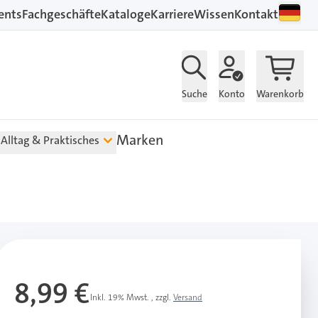
ents
Fachgeschäfte
Kataloge
Karriere
Wissen
Kontakt
Suche
Konto
Warenkorb
Marken
Alltag & Praktisches
8,99 €
Inkl. 19% Mwst.
,
zzgl.
Versand