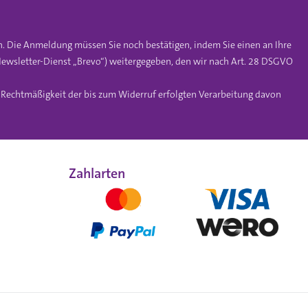
n. Die Anmeldung müssen Sie noch bestätigen, indem Sie einen an Ihre
ewsletter-Dienst „Brevo“) weitergegeben, den wir nach Art. 28 DSGVO
e Rechtmäßigkeit der bis zum Widerruf erfolgten Verarbeitung davon
Zahlarten