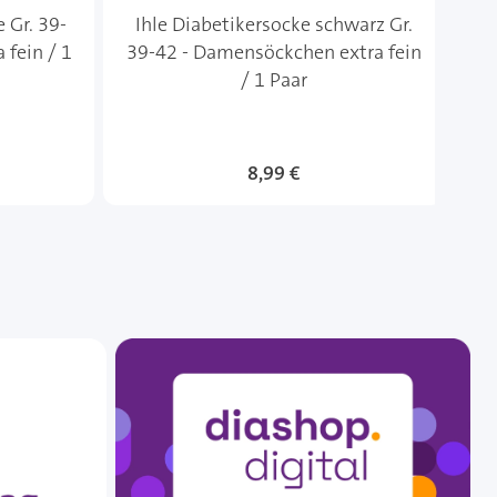
 Gr. 39-
Ihle Diabetikersocke schwarz Gr.
Ih
 fein / 1
39-42 - Damensöckchen extra fein
42
/ 1 Paar
8,99 €