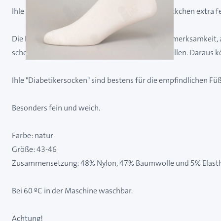
Ihle Diabetikersocke natur Gr. 43-46 - Damensöckchen extra fe
Die Füße verdienen bei Diabetes besondere Aufmerksamkeit, 
scheuern an der Haut und verursachen Druckstellen. Daraus kö
Ihle "Diabetikersocken" sind bestens für die empfindlichen F
Besonders fein und weich.
Farbe: natur
Größe: 43-46
Zusammensetzung: 48% Nylon, 47% Baumwolle und 5% Elast
Bei 60 ºC in der Maschine waschbar.
Achtung!