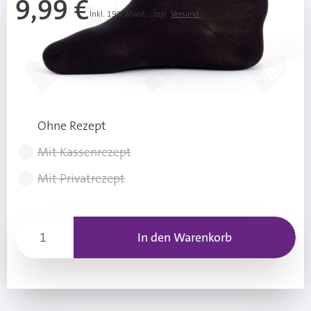
9,99 €
Inkl. 19% Mwst.
,
zzgl.
Versand
Ab 3 Stk.
9,49 €
(0,50 € Ersparnis pro Stk.)
Rezeptart wählen
Ohne Rezept
Mit Kassenrezept
Mit Privatrezept
In den Warenkorb