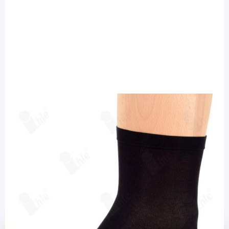
Ihle Strumpf
Ihle Diabetikersocke schwarz Gr. 39-42 -
fein extra weit / 1 Paar
Diashop.de Kat.-Nr.
115601
Lieferzeit bis zu 3 Wochen
Mehr über das Produkt