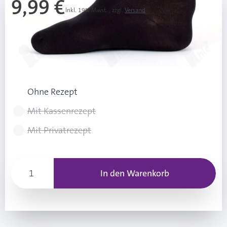
9,99 €
Inkl. 19% Mwst.
,
zzgl.
Versand
Ab 3 Stk.
9,49 €
(0,50 € Ersparnis pro Stk.)
Rezeptart wählen
Ohne Rezept
Mit Kassenrezept
Mit Privatrezept
In den Warenkorb