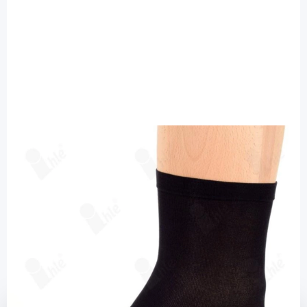
Ihle Strumpf
Ihle Diabetikersocke schwarz Gr. 43-46 -
fein extra weit / 1 Paar
Diashop.de Kat.-Nr.
115602
Lieferzeit bis zu 3 Wochen
Mehr über das Produkt