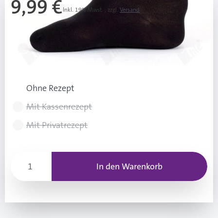
9,99 €
Inkl. 19% Mwst.
,
zzgl.
Versand
Ab 3 Stk.
9,49 €
(0,50 € Ersparnis pro Stk.)
Rezeptart wählen
Ohne Rezept
Mit Kassenrezept
Mit Privatrezept
In den Warenkorb