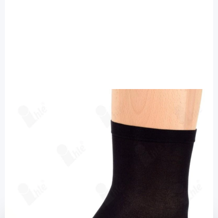
Ihle Strumpf
Ihle Diabetikersocke schwarz Gr. 47-50 -
fein extra weit / 1 Paar
Diashop.de Kat.-Nr.
115603
Lieferzeit bis zu 3 Wochen
Mehr über das Produkt