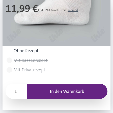
11,99 €
Inkl. 19% Mwst.
,
zzgl.
Versand
Ab 3 Stk.
11,49 €
(0,50 € Ersparnis pro Stk.)
Rezeptart wählen
Ohne Rezept
Mit Kassenrezept
Mit Privatrezept
In den Warenkorb