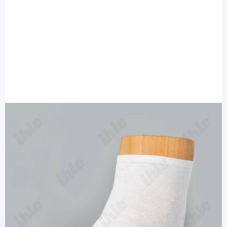
Ihle Strumpf
Ihle Diabetikersocke weiß Gr. 35-38 -
extra weit Microplüsch / 1 Paar
Diashop.de Kat.-Nr.
115596
Lieferzeit bis zu 3 Wochen
Mehr über das Produkt