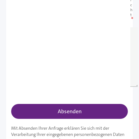
i
c
h
t
Absenden
Mit Absenden Ihrer Anfrage erklären Sie sich mit der
Verarbeitung Ihrer eingegebenen personenbezogenen Daten