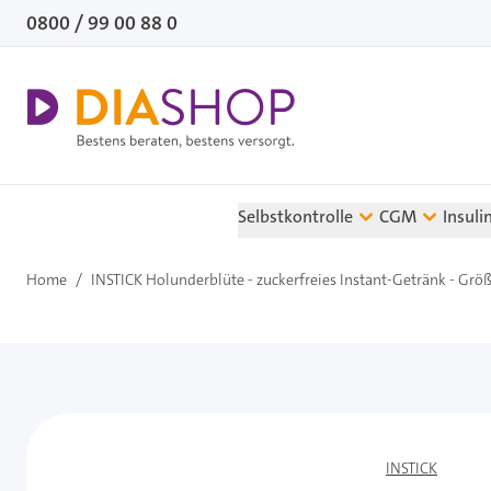
Direkt zum Inhalt
0800 / 99 00 88 0
Selbstkontrolle
CGM
Insuli
Home
/
INSTICK Holunderblüte - zuckerfreies Instant-Getränk - Größe
INSTICK