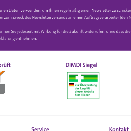
gebenen Daten verwenden, um Ihnen regelmäßig einen Newsletter zu schicke
n zum Zweck des Newsletterversands an einen Auftragsverarbeiter (den N
önnen Sie jederzeit mit Wirkung für die Zukunft widerrufen, ohne dass di
rklärung
entnehmen.
rüft
DIMDI Siegel
Service
Kontakt