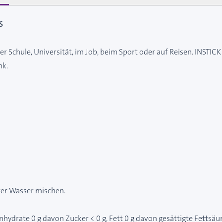
S
 der Schule, Universität, im Job, beim Sport oder auf Reisen. INS
nk.
iter Wasser mischen.
enhydrate 0 g davon Zucker < 0 g, Fett 0 g davon gesättigte Fettsäu