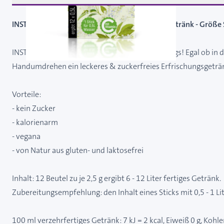
INSTICK Holunderblüte - zuckerfreies Instant-Getränk - Größe 
INSTICK als Stick in Größe S perfekt für unterwegs! Egal ob in
Handumdrehen ein leckeres & zuckerfreies Erfrischungsgeträ
Vorteile:
- kein Zucker
- kalorienarm
- vegana
- von Natur aus gluten- und laktosefrei
Inhalt: 12 Beutel zu je 2,5 g ergibt 6 - 12 Liter fertiges Getränk.
Zubereitungsempfehlung: den Inhalt eines Sticks mit 0,5 - 1 L
100 ml verzehrfertiges Getränk: 7 kJ = 2 kcal, Eiweiß 0 g, Kohl