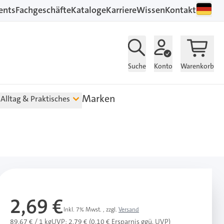
ents
Fachgeschäfte
Kataloge
Karriere
Wissen
Kontakt
Suche
Konto
Warenkorb
Marken
Alltag & Praktisches
2,69 €
Inkl. 7% Mwst.
,
zzgl.
Versand
89,67 € / 1 kg
UVP: 2,79 € (0,10 € Ersparnis ggü. UVP)