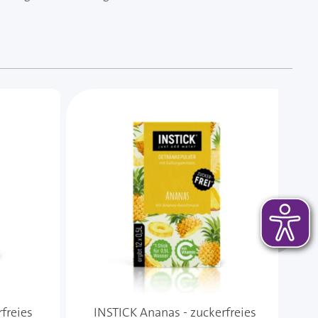
 das Karussell überspringen oder direkt zur Karussellnavi
freies
INSTICK Ananas - zuckerfreies
INS