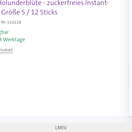
olunderblüte - zuckerfreies Instant-
 Größe S / 12 Sticks
-Nr.
114228
gbar
-3 Werktage
Produkt
LMIV