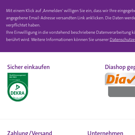
Mit einem Klick auf ‚Anmelden‘ willigen Sie ein, dass wir Ihre einge
angegebene Email-Adresse versandten Link anklicken. Die Daten werde
verpflichtet haben.
Ihre Einwilligung in die vorstehend beschriebene Datenverarbeitung k
berührt wird. Weitere Informationen können Sie unserer
Datenschutze
Sicher einkaufen
Diashop gep
Zahlung/Versand
Unternehmen