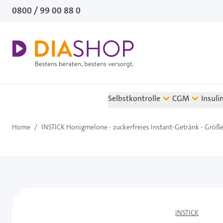
Direkt zum Inhalt
0800 / 99 00 88 0
Selbstkontrolle
CGM
Insuli
Home
/
INSTICK Honigmelone - zuckerfreies Instant-Getränk - Größe 
INSTICK