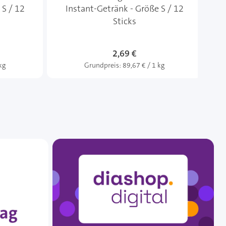
 S / 12
Instant-Getränk - Größe S / 12
&
Sticks
2,69 €
kg
Grundpreis:
89,67 € / 1 kg