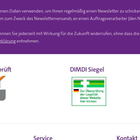
gebenen Daten verwenden, um Ihnen regelmäßig einen Newsletter zu schicke
n zum Zweck des Newsletterversands an einen Auftragsverarbeiter (den N
önnen Sie jederzeit mit Wirkung für die Zukunft widerrufen, ohne dass di
rklärung
entnehmen.
rüft
DIMDI Siegel
Service
Kontakt