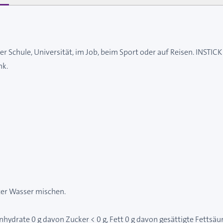
 der Schule, Universität, im Job, beim Sport oder auf Reisen. INS
nk.
iter Wasser mischen.
enhydrate 0 g davon Zucker < 0 g, Fett 0 g davon gesättigte Fettsäu