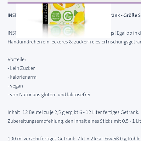
INSTICK Honigmelone - zuckerfreies Instant-Getränk - Größe S
INSTICK als Stick in Größe S perfekt für unterwegs! Egal ob in
Handumdrehen ein leckeres & zuckerfreies Erfrischungsgeträ
Vorteile:
- kein Zucker
- kalorienarm
- vegan
- von Natur aus gluten- und laktosefrei
Inhalt: 12 Beutel zu je 2,5 g ergibt 6 - 12 Liter fertiges Getränk.
Zubereitungsempfehlung: den Inhalt eines Sticks mit 0,5 - 1 L
100 ml verzehrfertiges Getränk: 7 kJ = 2 kcal, Eiweiß 0 g, Kohl