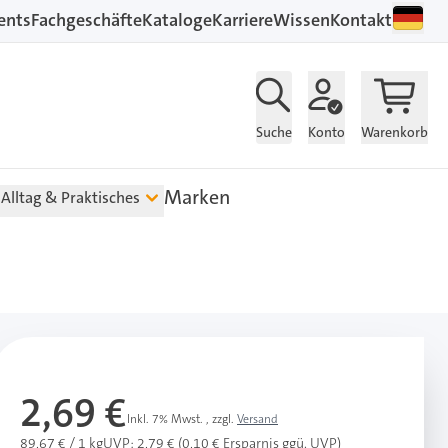
ents
Fachgeschäfte
Kataloge
Karriere
Wissen
Kontakt
Suche
Konto
Warenkorb
Marken
Alltag & Praktisches
2,69 €
Inkl. 7% Mwst.
,
zzgl.
Versand
89,67 € / 1 kg
UVP: 2,79 € (0,10 € Ersparnis ggü. UVP)