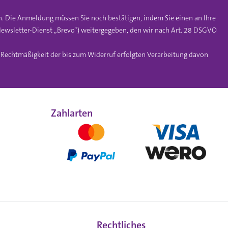
n. Die Anmeldung müssen Sie noch bestätigen, indem Sie einen an Ihre
ewsletter-Dienst „Brevo“) weitergegeben, den wir nach Art. 28 DSGVO
e Rechtmäßigkeit der bis zum Widerruf erfolgten Verarbeitung davon
Zahlarten
Rechtliches