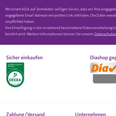
Mit einem Klick auf ‚Anmelden‘ willigen Sie ein, dass wir Ihre einge
angegebene Email-Adresse versandten Link anklicken. Die Daten werde
verpflichtet haben.
Ihre Einwilligung in die vorstehend beschriebene Datenverarbeitung k
berührt wird. Weitere Informationen können Sie unserer
Datenschutze
Sicher einkaufen
Diashop gep
Zahlung/Versand
Unternehmen