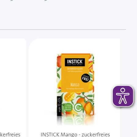
 das Karussell überspringen oder direkt zur Karussellnavi
kerfreies
INSTICK Mango - zuckerfreies
IN