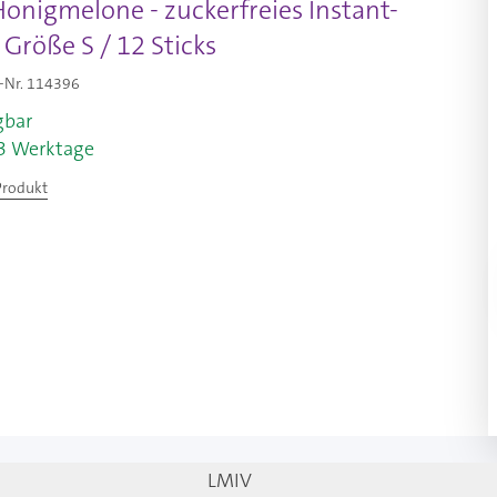
onigmelone - zuckerfreies Instant-
 Größe S / 12 Sticks
-Nr.
114396
gbar
-3 Werktage
Produkt
LMIV