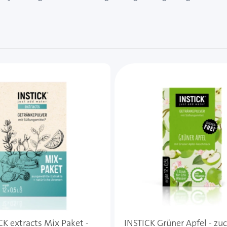
e des Karussells navigieren. Mit den Skip-Links können Sie
CK extracts Mix Paket -
INSTICK Grüner Apfel - zuc