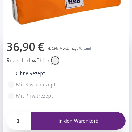
sofort verfügbar
Lieferzeit 1-3 Werktage
Mehr über das Produkt
36,90 €
Inkl. 19% Mwst.
,
zzgl.
Versand
Rezeptart wählen
Ohne Rezept
Mit Kassenrezept
Mit Privatrezept
In den Warenkorb