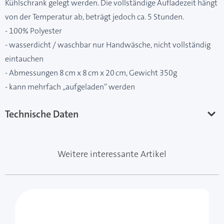
Kühlschrank gelegt werden. Die vollständige Aufladezeit hängt
von der Temperatur ab, beträgt jedoch ca. 5 Stunden.
- 100% Polyester
- wasserdicht / waschbar nur Handwäsche, nicht vollständig
eintauchen
- Abmessungen 8 cm x 8 cm x 20 cm, Gewicht 350g
- kann mehrfach „aufgeladen“ werden
Technische Daten
Weitere interessante Artikel
Mit der Tabulatortaste können Sie durch die Elemente 
Clicken, um das Karussell zu überspringen