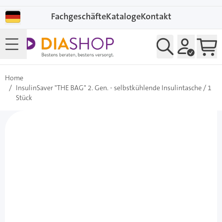
Direkt zum Inhalt
Fachgeschäfte
Kataloge
Kontakt
Home
/
InsulinSaver "THE BAG" 2. Gen. - selbstkühlende Insulintasche / 1
Stück