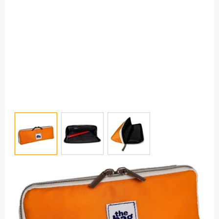
View larger image
View larger image
View larger image
InsulinSaver
InsulinSaver "THE BAG" 2. Gen. -
selbstkühlende Insulintasche / 1 Stück
Diashop.de Kat.-Nr.
116071