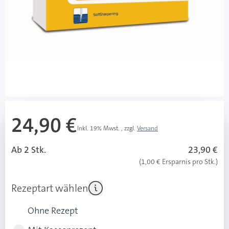
leichte Handhabung u. zuverlässiger Sitz auf allen
handelsüblichen Insulinpens
verbesserte Insulinzufuhr durch vergrößerten
Innendurchmesser
äußerst dünne Nadel
Mehr über das Produkt
24,90 €
Inkl. 19% Mwst.
,
zzgl.
Versand
Ab 2 Stk.
23,90 €
(1,00 € Ersparnis pro Stk.)
Rezeptart wählen
Ohne Rezept