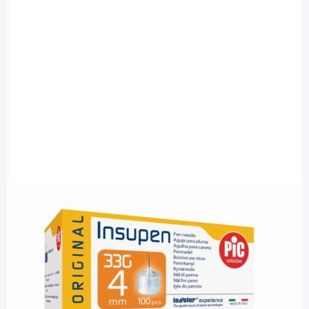
Insupen
INSUPEN Original 0,20 x 4 mm 33G -
ultrafeine sterile Pennadeln / 100 Stück
PZN: 16795869 / Diashop.de Kat.-Nr.
114261
sofort verfügbar
Lieferzeit 1-3 Werktage
Besonderheiten