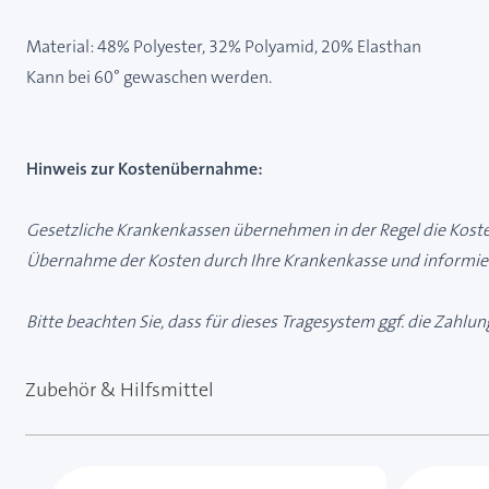
Material: 48% Polyester, 32% Polyamid, 20% Elasthan
Kann bei 60° gewaschen werden.
Hinweis zur Kostenübernahme:
Gesetzliche Krankenkassen übernehmen in der Regel die Kosten
Übernahme der Kosten durch Ihre Krankenkasse und informier
Bitte beachten Sie, dass für dieses Tragesystem ggf. die Zahlu
Zubehör & Hilfsmittel
Mit der Tabulatortaste können Sie durch die Element
Clicken, um das Karussell zu überspringen
Clicken, um zur Karussell-Navigation zu gelangen