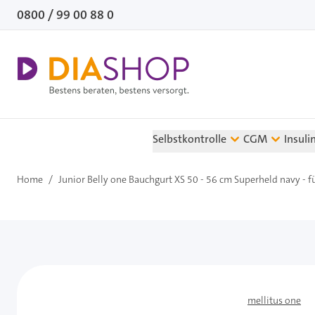
Direkt zum Inhalt
0800 / 99 00 88 0
Selbstkontrolle
CGM
Insuli
Home
/
Junior Belly one Bauchgurt XS 50 - 56 cm Superheld navy - f
mellitus one