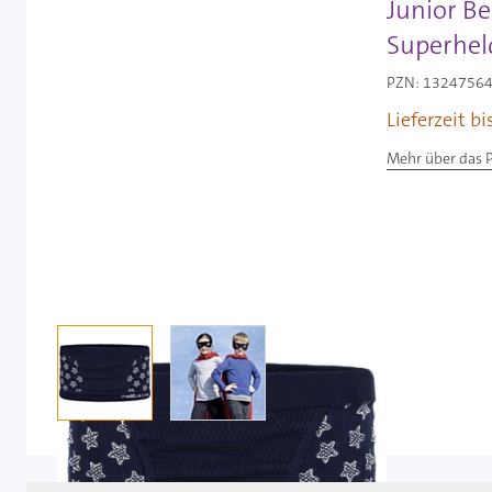
Junior Be
Superheld
PZN: 13247564 
Lieferzeit b
Mehr über das 
View larger image
View larger image