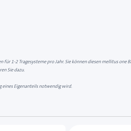
 für 1-2 Tragesysteme pro Jahr. Sie können diesen mellitus one B
en Sie dazu.
ng eines Eigenanteils notwendig wird.
e des Karussells navigieren. Mit den Skip-Links können Sie