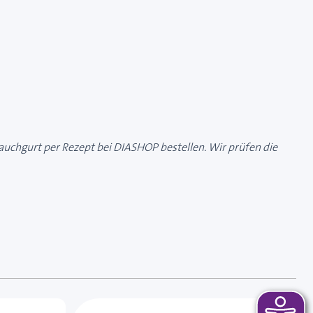
auchgurt per Rezept bei DIASHOP bestellen. Wir prüfen die
 das Karussell überspringen oder direkt zur Karussellnavi