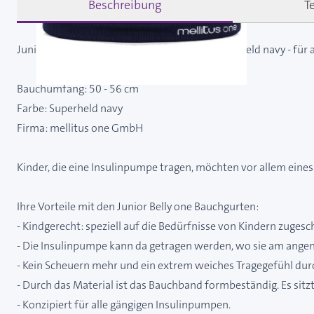
Beschreibung
T
Junior Belly one Bauchgurt XS 50 - 56 cm Superheld navy - für 
Bauchumfang: 50 - 56 cm
Farbe: Superheld navy
Firma: mellitus one GmbH
Kinder, die eine Insulinpumpe tragen, möchten vor allem eines:
Ihre Vorteile mit den Junior Belly one Bauchgurten:
- Kindgerecht: speziell auf die Bedürfnisse von Kindern zugesc
- Die Insulinpumpe kann da getragen werden, wo sie am ang
- Kein Scheuern mehr und ein extrem weiches Tragegefühl durc
- Durch das Material ist das Bauchband formbeständig. Es sit
- Konzipiert für alle gängigen Insulinpumpen.