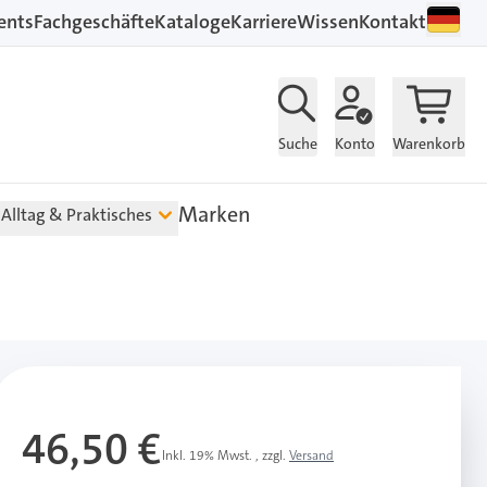
ents
Fachgeschäfte
Kataloge
Karriere
Wissen
Kontakt
Suche
Konto
Warenkorb
Marken
Alltag & Praktisches
46,50 €
Inkl. 19% Mwst.
,
zzgl.
Versand