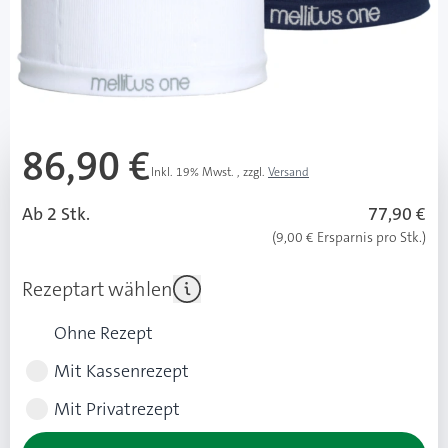
PZN: 12421793 / Diashop.de Kat.-Nr.
112113
Lieferzeit bis zu 3 Wochen
Mehr über das Produkt
86,90 €
Inkl. 19% Mwst.
,
zzgl.
Versand
Ab 2 Stk.
77,90 €
(9,00 € Ersparnis pro Stk.)
Rezeptart wählen
Ohne Rezept
Mit Kassenrezept
Mit Privatrezept