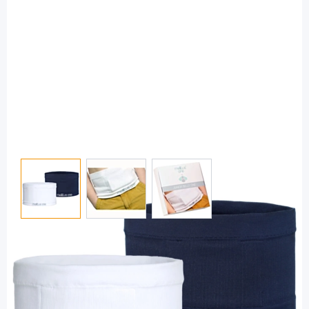
View larger image
View larger image
View larger image
mellitus one
Junior Belly one Bauchgurt S 57 - 63 cm
weiß und navy - für alle Pumpen / 2
Stück