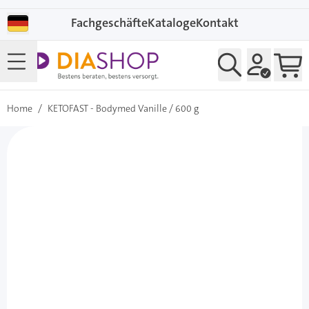
Direkt zum Inhalt
Fachgeschäfte
Kataloge
Kontakt
Home
/
KETOFAST - Bodymed Vanille / 600 g