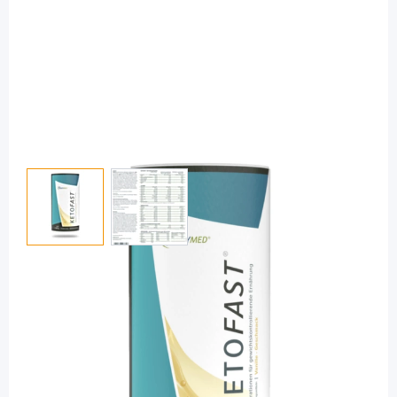
View larger image
View larger image
Bodymed
KETOFAST - Bodymed Vanille / 600 g
Diashop.de Kat.-Nr.
114717
Lieferzeit 3-7 Werktage
Mehr über das Produkt