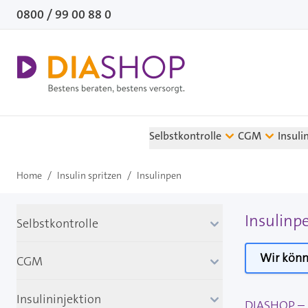
Direkt zum Inhalt
0800 / 99 00 88 0
Selbstkontrolle
CGM
Insuli
Home
/
Insulin spritzen
/
Insulinpen
Insulinp
Selbstkontrolle
Wir könn
CGM
Insulininjektion
DIASHOP – I