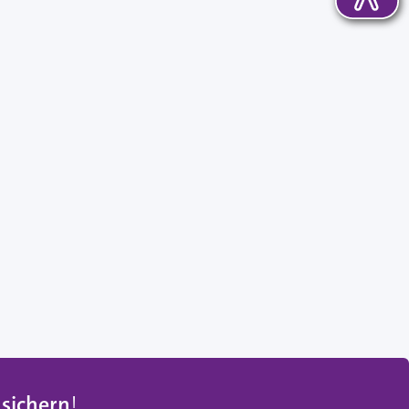
 sichern
!