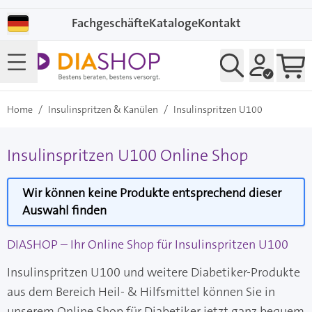
Direkt zum Inhalt
Fachgeschäfte
Kataloge
Kontakt
Home
/
Insulinspritzen & Kanülen
/
Insulinspritzen U100
Insulinspritzen U100 Online Shop
Wir können keine Produkte entsprechend dieser
Auswahl finden
DIASHOP – Ihr Online Shop für Insulinspritzen U100
Insulinspritzen U100 und weitere Diabetiker-Produkte
aus dem Bereich Heil- & Hilfsmittel können Sie in
unserem Online Shop für Diabetiker jetzt ganz bequem