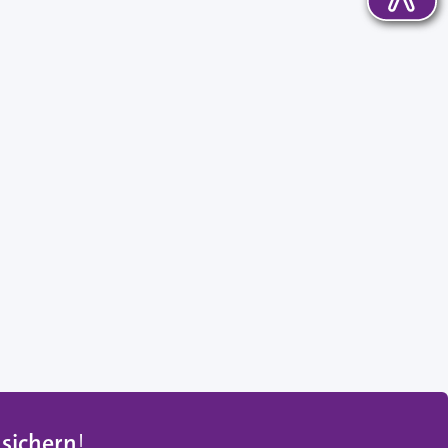
 sichern
!