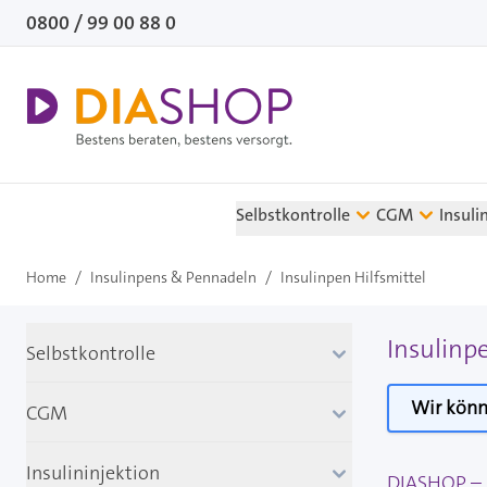
Direkt zum Inhalt
0800 / 99 00 88 0
Selbstkontrolle
CGM
Insuli
Home
/
Insulinpens & Pennadeln
/
Insulinpen Hilfsmittel
Insulinp
Selbstkontrolle
Wir könn
CGM
Insulininjektion
DIASHOP – I