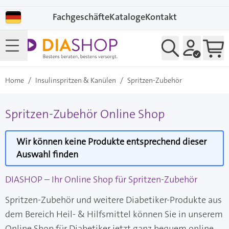
Direkt zum Inhalt
Fachgeschäfte
Kataloge
Kontakt
Home
/
Insulinspritzen & Kanülen
/
Spritzen-Zubehör
Spritzen-Zubehör Online Shop
Wir können keine Produkte entsprechend dieser
Auswahl finden
DIASHOP – Ihr Online Shop für Spritzen-Zubehör
Spritzen-Zubehör und weitere Diabetiker-Produkte aus
dem Bereich Heil- & Hilfsmittel können Sie in unserem
Online Shop für Diabetiker jetzt ganz bequem online