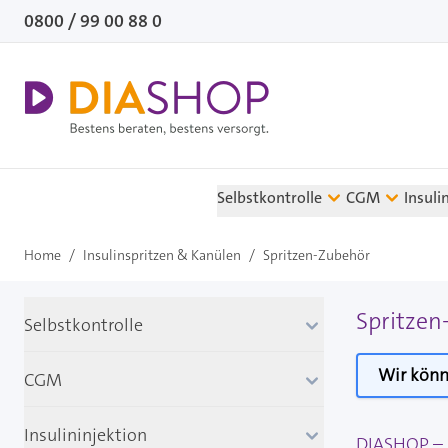
Direkt zum Inhalt
0800 / 99 00 88 0
Selbstkontrolle
CGM
Insuli
Home
/
Insulinspritzen & Kanülen
/
Spritzen-Zubehör
Spritzen
Selbstkontrolle
Wir könn
CGM
Insulininjektion
DIASHOP – I