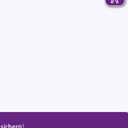
 sichern
!