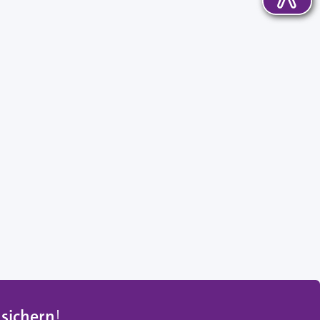
 sichern
!