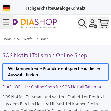
Direkt zum Inhalt
Fachgeschäfte
Kataloge
Kontakt
Home
/
SOS Notfall Talisman
SOS Notfall Talisman Online Shop
Wir können keine Produkte entsprechend dieser
Auswahl finden
DIASHOP – Ihr Online Shop für SOS Notfall Talisman
SOS Notfall Talisman und weitere Diabetiker-Produkte
aus dem Bereich Heil- & Hilfsmittel können Sie in
unserem Online Shop für Diabetiker jetzt ganz bequem