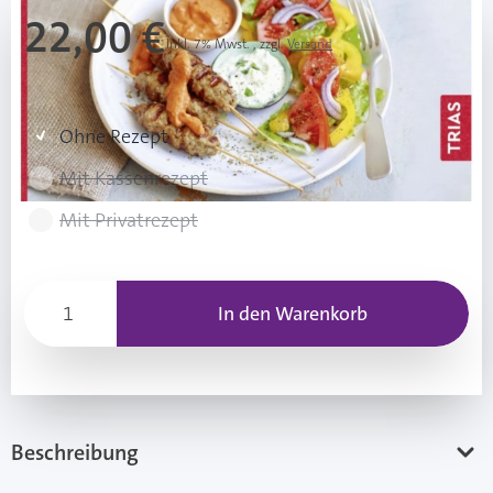
22,00 €
Inkl. 7% Mwst.
,
zzgl.
Versand
Rezeptart wählen
Ohne Rezept
Mit Kassenrezept
Mit Privatrezept
In den Warenkorb
Beschreibung