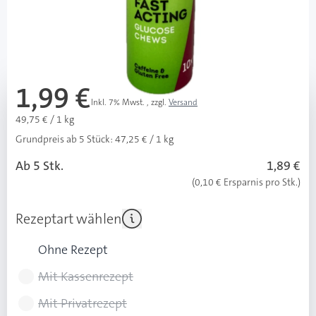
Lieferzeit 1-3 Werktage
Mehr über das Produkt
1,99 €
Inkl. 7% Mwst.
,
zzgl.
Versand
49,75 € / 1 kg
Grundpreis ab 5 Stück:
47,25 € / 1 kg
Ab 5 Stk.
1,89 €
(0,10 € Ersparnis pro Stk.)
Rezeptart wählen
Ohne Rezept
Mit Kassenrezept
Mit Privatrezept