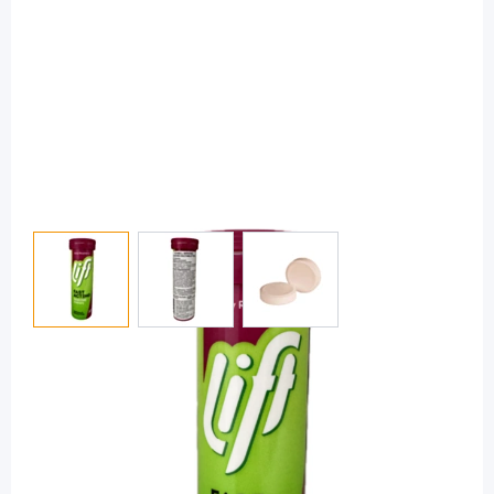
View larger image
View larger image
View larger image
Lift
Lift Chews Juicy Raspberry -
Traubenzucker Kautabletten / 10 Tabs
PZN: 19987351 / Diashop.de Kat.-Nr.
116050
sofort verfügbar