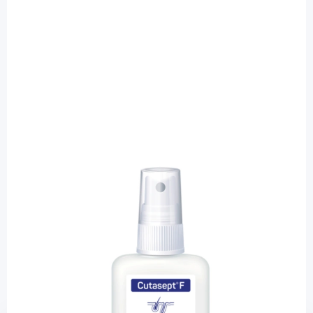
Cutasept
Cutasept F Sprüh-Hautdesinfektion / 50
ml
PZN: 03917265 / Diashop.de Kat.-Nr.
116211
sofort verfügbar
Lieferzeit 1-3 Werktage
Mehr über das Produkt