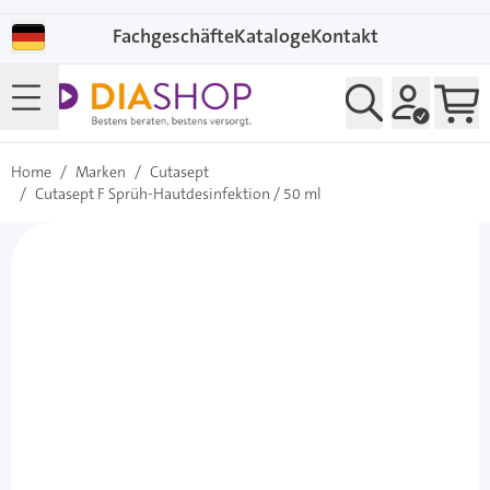
Direkt zum Inhalt
Fachgeschäfte
Kataloge
Kontakt
Home
/
Marken
/
Cutasept
/
Cutasept F Sprüh-Hautdesinfektion / 50 ml