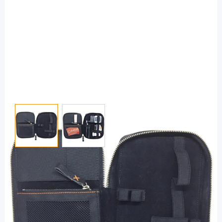
View larger image
View larger image
Diabag
Diabag ONE Nylon schwarz - Tasche für
Diabetikerbedarf / 1 Stück
PZN: 10328150 / Diashop.de Kat.-Nr.
111222
Lieferzeit 3-7 Werktage