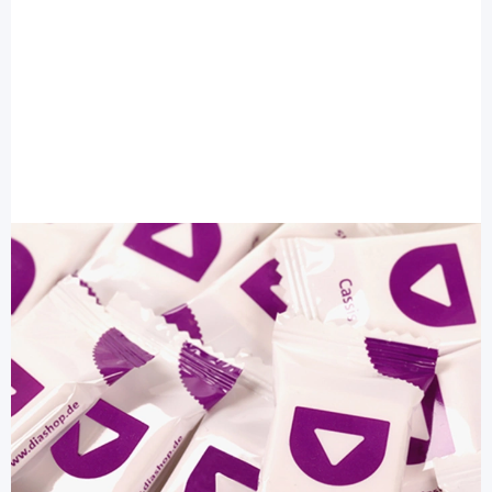
DIASHOP
DIASHOP Traubenzucker - Cassis-
Geschmack / 300 Stück
Diashop.de Kat.-Nr.
112207
sofort verfügbar
Lieferzeit 1-3 Werktage
Mehr über das Produkt