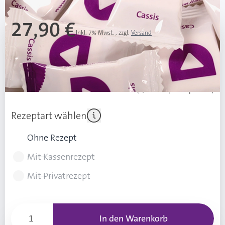
27,90 €
Inkl. 7% Mwst.
,
zzgl.
Versand
15,50 € / 1 kg
Grundpreis ab 3 Stück:
12,17 € / 1 kg
Ab 3 Stk.
21,90 €
(6,00 € Ersparnis pro Stk.)
Rezeptart wählen
Ohne Rezept
Mit Kassenrezept
Mit Privatrezept
In den Warenkorb