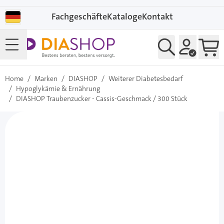
Direkt zum Inhalt
Fachgeschäfte
Kataloge
Kontakt
Home
/
Marken
/
DIASHOP
/
Weiterer Diabetesbedarf
/
Hypoglykämie & Ernährung
/
DIASHOP Traubenzucker - Cassis-Geschmack / 300 Stück