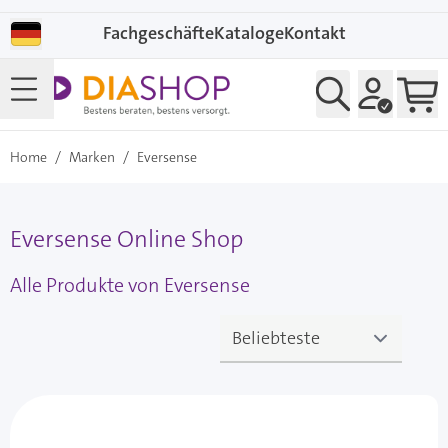
Direkt zum Inhalt
Fachgeschäfte
Kataloge
Kontakt
Home
/
Marken
/
Eversense
Eversense Online Shop
Alle Produkte von Eversense