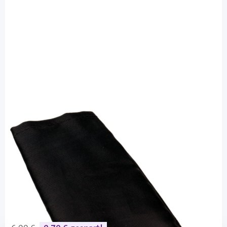
FRIO
FRIO Nylon Innentasche - Wasserschutz
für Große/Viva Tasche - 1 Stück
Diashop.de Kat.-Nr.
111960
Lieferzeit 3-7 Werktage
Mehr über das Produkt