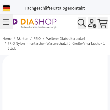
Direkt zum Inhalt
Fachgeschäfte
Kataloge
Kontakt
Home
/
Marken
/
FRIO
/
Weiterer Diabetikerbedarf
/
FRIO Nylon Innentasche - Wasserschutz für Große/Viva Tasche - 1
Stück