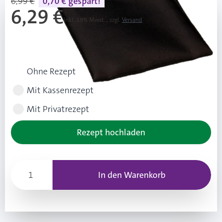
6,99 €
0,70 € gespart!
6,29 €
Inkl. 19% Mwst.
,
zzgl.
Versand
UVP: 6,99 €
Rezeptart wählen
Ohne Rezept
Mit Kassenrezept
Mit Privatrezept
Rezept hochladen
In den Warenkorb