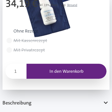
34,19 €
Inkl. 19% Mwst.
,
zzgl.
Versand
UVP: 37,99 €
Rezeptart wählen
Ohne Rezept
Mit Kassenrezept
Mit Privatrezept
In den Warenkorb
Beschreibung