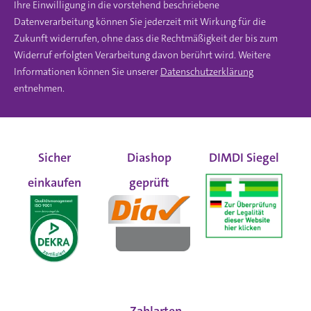
Ihre Einwilligung in die vorstehend beschriebene
Datenverarbeitung können Sie jederzeit mit Wirkung für die
Zukunft widerrufen, ohne dass die Rechtmäßigkeit der bis zum
Widerruf erfolgten Verarbeitung davon berührt wird. Weitere
Informationen können Sie unserer
Datenschutzerklärung
entnehmen.
Sicher
Diashop
DIMDI Siegel
einkaufen
geprüft
Zahlarten