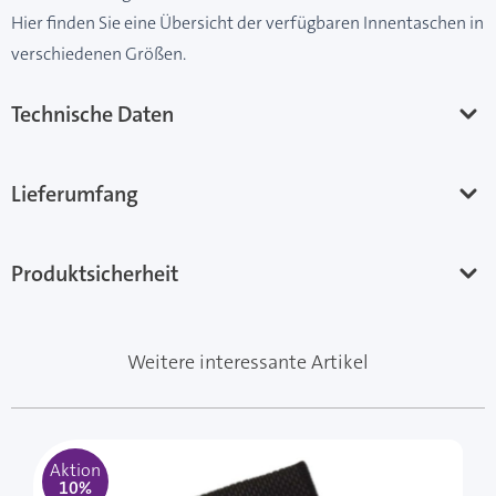
Hier finden Sie eine Übersicht der verfügbaren Innentaschen in
verschiedenen Größen.
Technische Daten
Lieferumfang
Produktsicherheit
Weitere interessante Artikel
Mit der Tabulatortaste können Sie durch die Elemente 
Clicken, um das Karussell zu überspringen
Clicken, um zur Karussell-Navigation zu gelangen
Aktion
10%