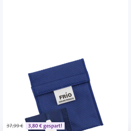
FRIO
FRIO Tasche Mini Farbe Blau -
Kühltasche / 2 Stück
PZN: 10170358 / Diashop.de Kat.-Nr.
112595
Lieferzeit 3-7 Werktage
Mehr über das Produkt
37,99 €
3,80 € gespart!