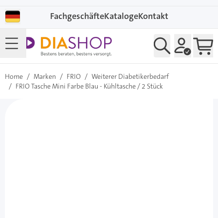
Direkt zum Inhalt
Fachgeschäfte
Kataloge
Kontakt
Home
/
Marken
/
FRIO
/
Weiterer Diabetikerbedarf
/
FRIO Tasche Mini Farbe Blau - Kühltasche / 2 Stück