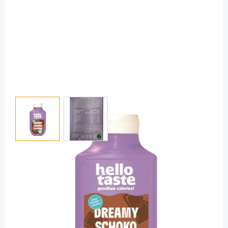
View larger image
View larger image
hellotaste
hellotaste Schoko Sauce / 250 ml
Diashop.de Kat.-Nr.
116006
sofort verfügbar
Lieferzeit 1-3 Werktage