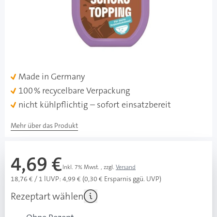
Besonderheiten
nur 33 kcal pro Portion
ohne Zuckerzusatz & ohne Aspartam
vegan, glutenfrei, laktosefrei, sojafrei
mit echtem Kakao & natürlichem Aroma
Made in Germany
100 % recycelbare Verpackung
nicht kühlpflichtig – sofort einsatzbereit
Mehr über das Produkt
4,69 €
Inkl. 7% Mwst.
,
zzgl.
Versand
18,76 € / 1 l
UVP: 4,99 € (0,30 € Ersparnis ggü. UVP)
Rezeptart wählen