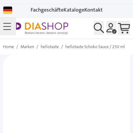
Direkt zum Inhalt
Fachgeschäfte
Kataloge
Kontakt
Home
/
Marken
/
hellotaste
/
hellotaste Schoko Sauce / 250 ml