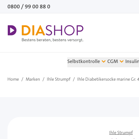
Direkt zum Inhalt
0800 / 99 00 88 0
Selbstkontrolle
CGM
Insuli
Home
/
Marken
/
Ihle Strumpf
/
Ihle Diabetikersocke marine Gr. 4
Ihle Strumpf