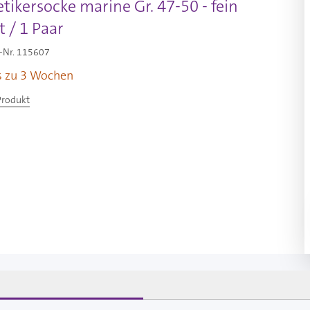
etikersocke marine Gr. 47-50 - fein
t / 1 Paar
-Nr.
115607
is zu 3 Wochen
Produkt