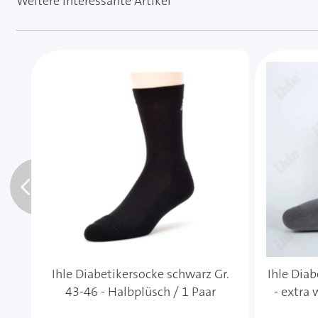
Weitere interessante Artikel
Mit der Tabulatortaste können Sie durch die Element
Clicken, um das Karussell zu überspringen
Clicken, um zur Karussell-Navigation zu gelangen
Ihle Diabetikersocke schwarz Gr.
Ihle Diab
43-46 - Halbplüsch / 1 Paar
- extra 