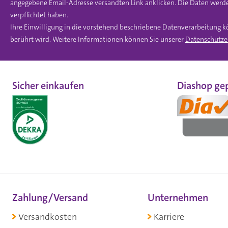
angegebene Email-Adresse versandten Link anklicken. Die Daten werde
verpflichtet haben.
Ihre Einwilligung in die vorstehend beschriebene Datenverarbeitung k
berührt wird. Weitere Informationen können Sie unserer
Datenschutze
Sicher einkaufen
Diashop gep
Zahlung/Versand
Unternehmen
Versandkosten
Karriere