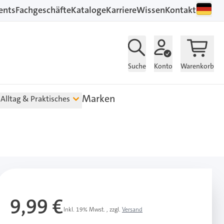
ents
Fachgeschäfte
Kataloge
Karriere
Wissen
Kontakt
Suche
Konto
Warenkorb
Marken
Alltag & Praktisches
9,99 €
Inkl. 19% Mwst.
,
zzgl.
Versand