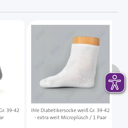
 das Karussell überspringen oder direkt zur Karussellnavi
Gr. 39-42
Ihle Diabetikersocke weiß Gr. 39-42
I
ar
- extra weit Microplüsch / 1 Paar
35