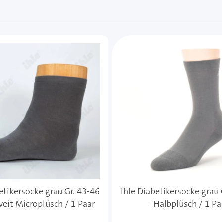
e des Karussells navigieren. Mit den Skip-Links können Sie
etikersocke grau Gr. 43-46
Ihle Diabetikersocke grau 
weit Microplüsch / 1 Paar
- Halbplüsch / 1 Pa