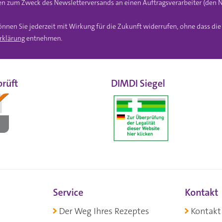
n zum Zweck des Newsletterversands an einen Auftragsverarbeiter (den N
önnen Sie jederzeit mit Wirkung für die Zukunft widerrufen, ohne dass di
rklärung
entnehmen.
rüft
DIMDI Siegel
Service
Kontakt
Der Weg Ihres Rezeptes
Kontakt