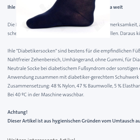
Ihle Diabetikersocke marine Gr. 47-50 - fein extra weit
Die Füße verdienen bei Diabetes besondere Aufmerksamkeit, 
scheuern an der Haut und verursachen Druckstellen. Daraus kö
Ihle "Diabetikersocken" sind bestens für die empfindlichen F
Nahtfreier Zehenbereich, Umhängerand, ohne Gummi, für Diab
Neutrale Socke bei diabetischem Fußsyndrom oder sonstigen 
Anwendung zusammen mit diabetiker-gerechtem Schuhwerk
Zusammensetzung: 48 % Nylon, 47 % Baumwolle, 5 % Elastha
Bei 40 ºC in der Maschine waschbar.
Achtung!
Dieser Artikel ist aus hygienischen Gründen vom Umtausch a