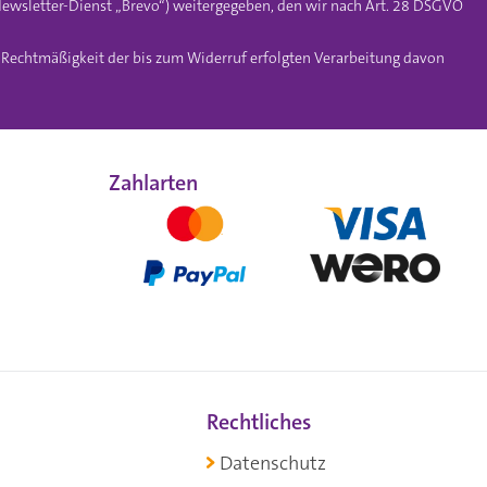
ewsletter-Dienst „Brevo“) weitergegeben, den wir nach Art. 28 DSGVO
e Rechtmäßigkeit der bis zum Widerruf erfolgten Verarbeitung davon
Zahlarten
Rechtliches
Datenschutz