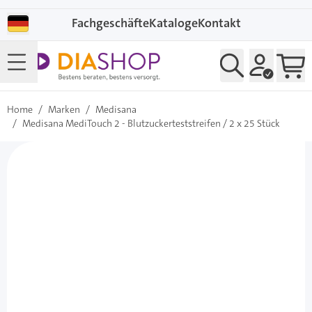
Direkt zum Inhalt
Fachgeschäfte
Kataloge
Kontakt
Home
/
Marken
/
Medisana
/
Medisana MediTouch 2 - Blutzuckerteststreifen / 2 x 25 Stück