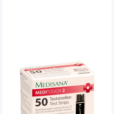
Medisana
Medisana MediTouch 2 -
Blutzuckerteststreifen / 2 x 25 Stück
PZN: 00259235 / Diashop.de Kat.-Nr.
111754
Lieferzeit 3-7 Werktage
Besonderheiten
Ohne Codierung, sofort messbereit