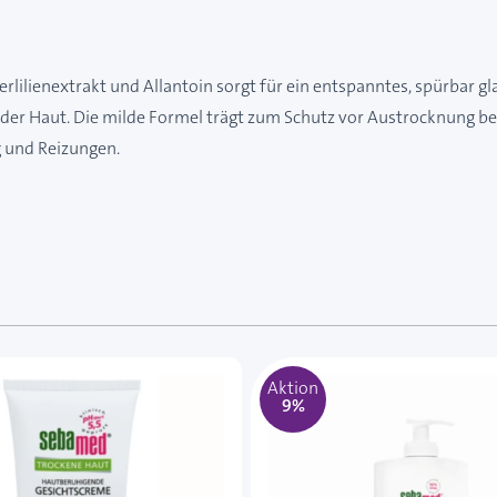
lienextrakt und Allantoin sorgt für ein entspanntes, spürbar gla
e der Haut. Die milde Formel trägt zum Schutz vor Austrocknung be
g und Reizungen.
e des Karussells navigieren. Mit den Skip-Links können Sie
Aktion
9%