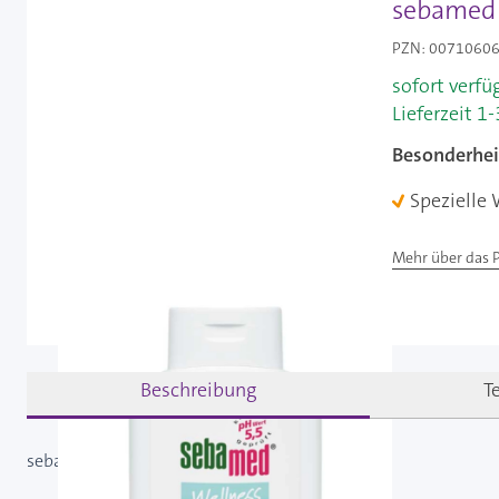
sebamed 
PZN: 00710606 
sofort verfü
Lieferzeit 1
Besonderhei
Spezielle
Mehr über das 
Beschreibung
T
sebamed Wellness Dusche - Duschgel / 200 ml