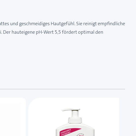
ttes und geschmeidiges Hautgefühl. Sie reinigt empfindliche
i. Der hauteigene pH-Wert 5,5 fördert optimal den
 das Karussell überspringen oder direkt zur Karussellnavi