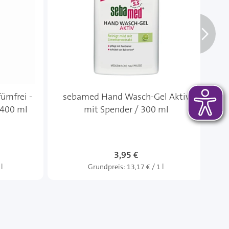
ümfrei -
sebamed Hand Wasch-Gel Aktiv
 400 ml
mit Spender / 300 ml
Ha
3,95 €
 l
Grundpreis:
13,17 € / 1 l