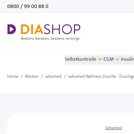
Direkt zum Inhalt
0800 / 99 00 88 0
Selbstkontrolle
CGM
Insuli
Home
/
Marken
/
sebamed
/
sebamed Wellness Dusche - Duschge
Sebamed