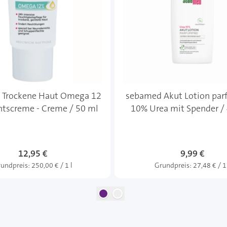
 Trockene Haut Omega 12
sebamed Akut Lotion parf
htscreme - Creme / 50 ml
10% Urea mit Spender /
12,95 €
Sonderangebot
9,99 €
undpreis:
250,00 € / 1 l
Grundpreis:
27,48 € / 1