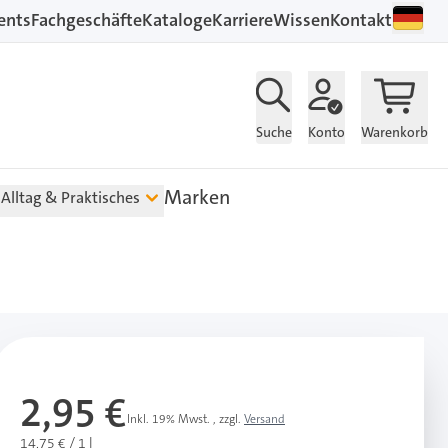
ents
Fachgeschäfte
Kataloge
Karriere
Wissen
Kontakt
Suche
Konto
Warenkorb
Marken
Alltag & Praktisches
2,95 €
Inkl. 19% Mwst.
,
zzgl.
Versand
14,75 € / 1 l