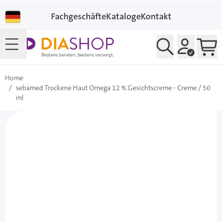
Direkt zum Inhalt
Fachgeschäfte
Kataloge
Kontakt
Home
/
sebamed Trockene Haut Omega 12 % Gesichtscreme - Creme / 50
ml