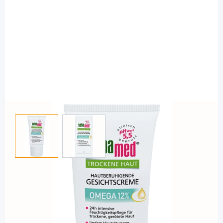
View larger image
View larger image
Sebamed
sebamed Trockene Haut Omega 12 %
Gesichtscreme - Creme / 50 ml
PZN: 07629451 / Diashop.de Kat.-Nr.
112175