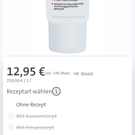
sofort verfügbar
Lieferzeit 1-3 Werktage
Besonderheiten
Spezielle Wirkformel mit dem pH-Wert 5,5
Mehr über das Produkt
12,95 €
Inkl. 19% Mwst.
,
zzgl.
Versand
250,00 € / 1 l
Rezeptart wählen
Ohne Rezept
Mit Kassenrezept
Mit Privatrezept