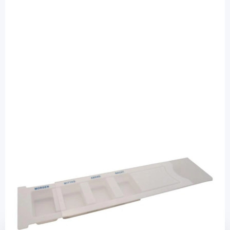
Sundo Homecare GmbH
Medikamentendispenser 1 Tag, 4 Fächer
/ 1 Stück
PZN: 08454054 / Diashop.de Kat.-Nr.
115337
sofort verfügbar
Lieferzeit 1-3 Werktage
Mehr über das Produkt