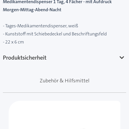
Medikamentendispenser 1 Tag, 4 Fächer - mit Aufdruck
Morgen-Mittag-Abend-Nacht
- Tages-Medikamentendispenser, weiß
- Kunststoff mit Schiebedeckel und Beschriftungsfeld
- 22 x 6 cm
Produktsicherheit
Zubehör & Hilfsmittel
Mit der Tabulatortaste können Sie durch die Elemente 
Clicken, um das Karussell zu überspringen
Clicken, um zur Karussell-Navigation zu gelangen