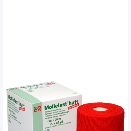
Mollelast
Mollelast haft color rot 6 cm x 20 m -
bielastische Fixierbinde / 1 Stück
PZN: 09885974 / Diashop.de Kat.-Nr.
112587
Lieferzeit 3-7 Werktage
Mehr über das Produkt