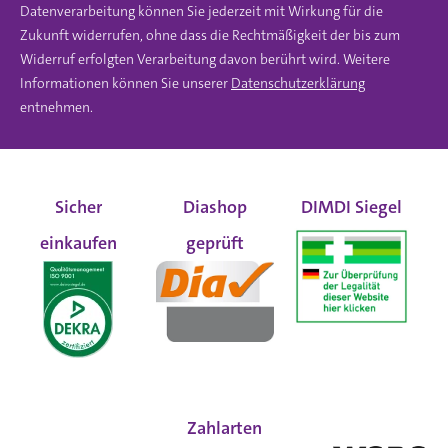
Datenverarbeitung können Sie jederzeit mit Wirkung für die
Zukunft widerrufen, ohne dass die Rechtmäßigkeit der bis zum
Widerruf erfolgten Verarbeitung davon berührt wird. Weitere
Informationen können Sie unserer
Datenschutzerklärung
entnehmen.
Sicher
Diashop
DIMDI Siegel
einkaufen
geprüft
Zahlarten