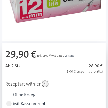
für Insulin, auch für andere Medikamente)
hat den universellen Klick: Aufklicken statt
aufschrauben.
ist sanft zur Haut: Ein Stich, den man kaum spürt.
Mehr über das Produkt
29,90 €
Inkl. 19% Mwst.
,
zzgl.
Versand
Ab 2 Stk.
28,90 €
(1,00 € Ersparnis pro Stk.)
Rezeptart wählen
Ohne Rezept
Mit Kassenrezept