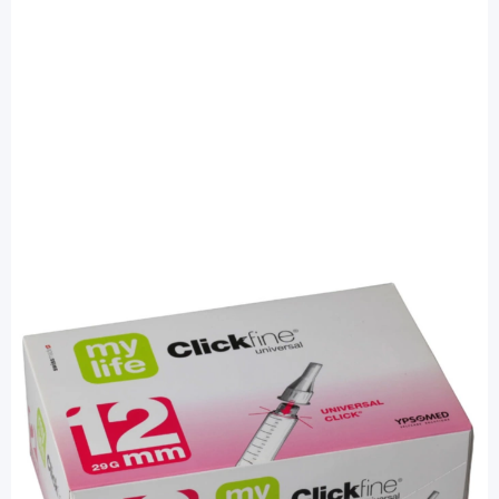
Clickfine
myLife Clickfine 12 (29G) 0,33 x 12 mm -
Pennadeln / 100 Stück
PZN: 05524179 / Diashop.de Kat.-Nr.
110044
sofort verfügbar
Lieferzeit 1-3 Werktage
Besonderheiten
passt auf alle gängigen Injektionspens (nicht nur