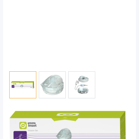
View larger image
View larger image
View larger image
myLife
mylife YpsoPump Inset 9 mm / 60 cm -
Infusionsset mit Softkanüle / 10 Stück
PZN: 15423864 / Diashop.de Kat.-Nr.
114734