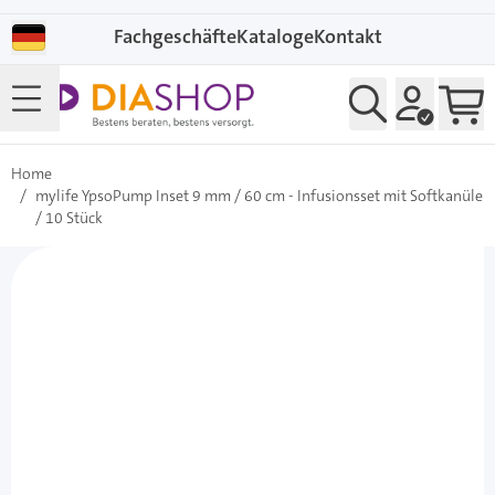
Direkt zum Inhalt
Fachgeschäfte
Kataloge
Kontakt
Home
/
mylife YpsoPump Inset 9 mm / 60 cm - Infusionsset mit Softkanüle
/ 10 Stück