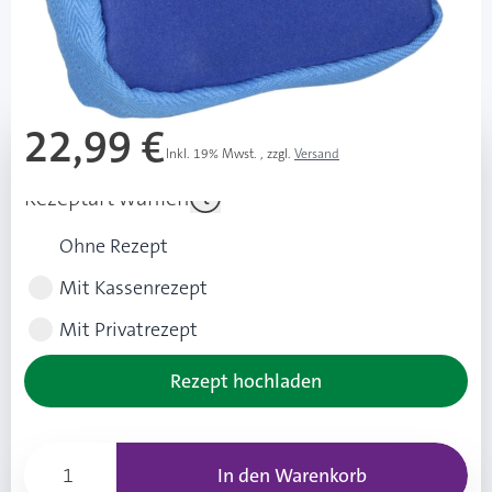
Lieferzeit 3-7 Werktage
Mehr über das Produkt
22,99 €
Inkl. 19% Mwst.
,
zzgl.
Versand
Rezeptart wählen
Ohne Rezept
Mit Kassenrezept
Mit Privatrezept
Rezept hochladen
In den Warenkorb