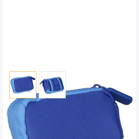
View larger image
View larger image
Medtronic
Neopren-Tasche mit Clip für MiniMed
Insulinpumpen blau / 1 Stück
PZN: 10730627 / Diashop.de Kat.-Nr.
111497