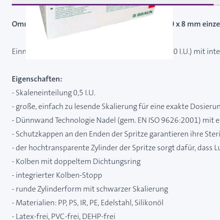
Omnican U-40 0,5 ml, 20 I.E. Insulinspritze - 0,30 x 8 mm einze
Einmal-Insulinspritze für U-40-Insulin (0,5 ml / 20 I.U.) mit in
Eigenschaften:
- Skaleneinteilung 0,5 I.U.
- große, einfach zu lesende Skalierung für eine exakte Dosieru
- Dünnwand Technologie Nadel (gem. EN ISO 9626:2001) mit ext
- Schutzkappen an den Enden der Spritze garantieren ihre Steri
- der hochtransparente Zylinder der Spritze sorgt dafür, dass L
- Kolben mit doppeltem Dichtungsring
- integrierter Kolben-Stopp
- runde Zylinderform mit schwarzer Skalierung
- Materialien: PP, PS, IR, PE, Edelstahl, Silikonöl
- Latex-frei, PVC-frei, DEHP-frei