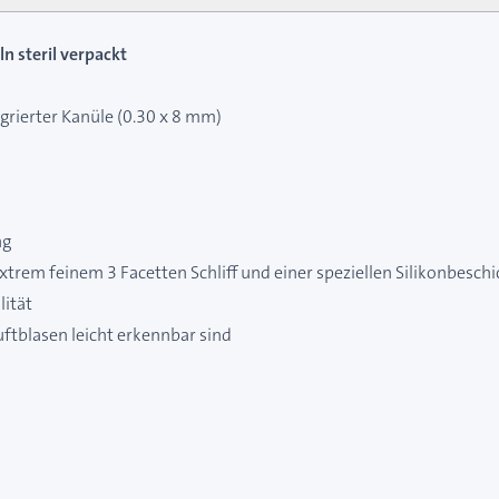
ln steril verpackt
tegrierter Kanüle (0.30 x 8 mm)
ng
rem feinem 3 Facetten Schliff und einer speziellen Silikonbesch
lität
uftblasen leicht erkennbar sind