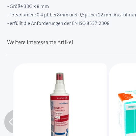
- Größe 30G x 8 mm
- Totvolumen: 0,4 µL bei 8mm und 0,5µL bei 12 mm Ausführu
- erfüllt die Anforderungen der EN ISO 8537:2008
Weitere interessante Artikel
Mit der Tabulatortaste können Sie durch die Element
Clicken, um das Karussell zu überspringen
Clicken, um zur Karussell-Navigation zu gelangen