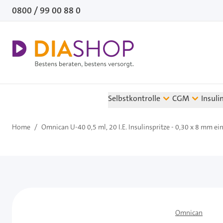
Direkt zum Inhalt
0800 / 99 00 88 0
Selbstkontrolle
CGM
Insuli
Home
/
Omnican U-40 0,5 ml, 20 I.E. Insulinspritze - 0,30 x 8 mm ein
Omnican