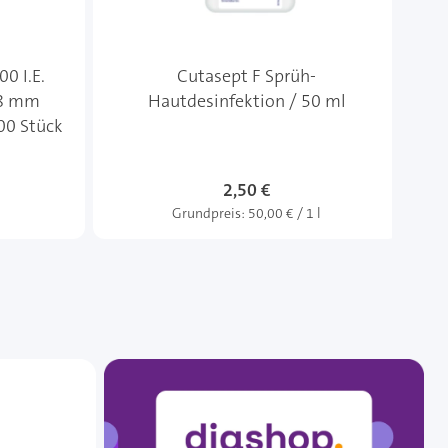
0 I.E.
Cutasept F Sprüh-
o
x 8 mm
Hautdesinfektion / 50 ml
100 Stück
2,50 €
Grundpreis:
50,00 € / 1 l