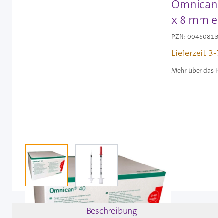
Omnican U
x 8 mm ei
PZN: 00460813 
Lieferzeit 3
Mehr über das 
View larger image
View larger image
Beschreibung