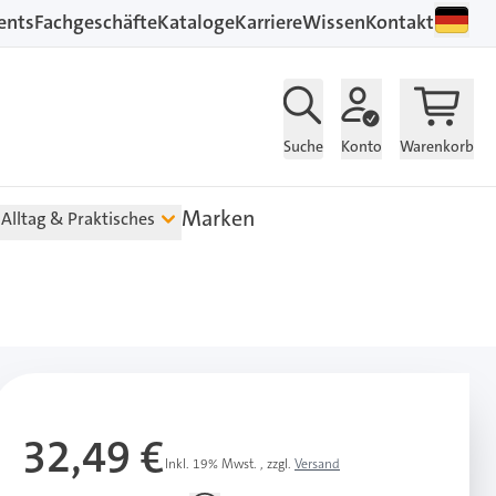
ents
Fachgeschäfte
Kataloge
Karriere
Wissen
Kontakt
Suche
Konto
Warenkorb
Marken
Alltag & Praktisches
32,49 €
Inkl. 19% Mwst.
,
zzgl.
Versand