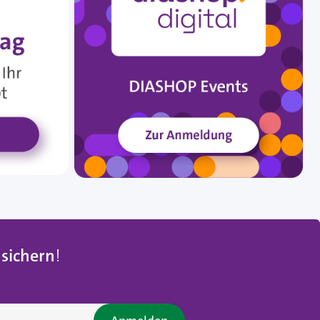
 sichern
!